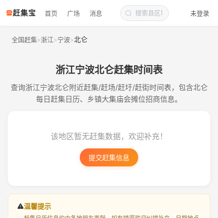
赶集宝
首页
广场
消息
未登录
北仑
全国赶集
浙江
宁波
>
>
>
浙江宁波北仑赶集时间表
查询浙江宁波北仑附近赶集/赶场/赶圩/赶街时间表，包含北仑
每日赶集日历、乡镇大集庙会摊位招商信息。
该地区暂无赶集数据，欢迎补充！
提交赶集信息
温馨提示