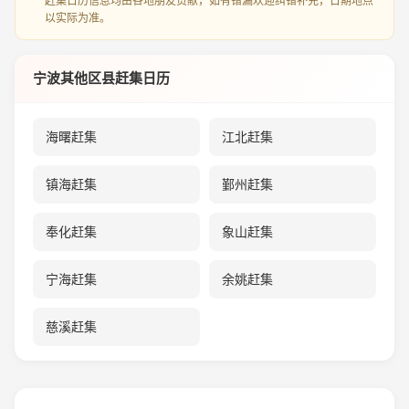
赶集日历信息均由各地朋友贡献，如有错漏欢迎纠错补充，日期地点
以实际为准。
宁波其他区县赶集日历
海曙赶集
江北赶集
镇海赶集
鄞州赶集
奉化赶集
象山赶集
宁海赶集
余姚赶集
慈溪赶集