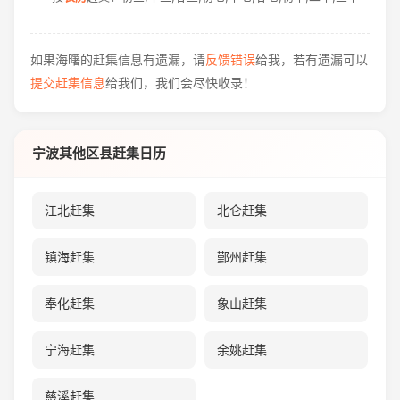
如果海曙的赶集信息有遗漏，请
反馈错误
给我，若有遗漏可以
提交赶集信息
给我们，我们会尽快收录！
宁波其他区县赶集日历
江北赶集
北仑赶集
镇海赶集
鄞州赶集
奉化赶集
象山赶集
宁海赶集
余姚赶集
慈溪赶集