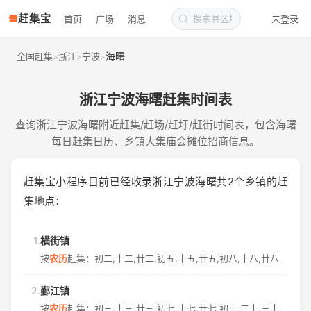
赶集宝
首页
广场
消息
未登录
海曙
全国赶集
浙江
宁波
>
>
>
浙江宁波海曙赶集时间表
查询浙江宁波海曙附近赶集/赶场/赶圩/赶街时间表，包含海曙
每日赶集日历、乡镇大集庙会摊位招商信息。
赶集宝小程序目前已经收录浙江宁波海曙共2个乡镇的赶
集地点：
1.
横街镇
按
农历
赶集：初二,十二,廿二,初五,十五,廿五,初八,十八,廿八
2.
鄞江镇
按
农历
赶集：初三,十三,廿三,初七,十七,廿七,初十,二十,三十