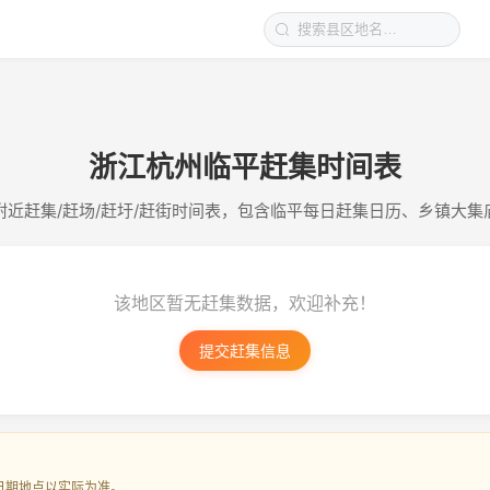
浙江杭州临平赶集时间表
附近赶集/赶场/赶圩/赶街时间表，包含临平每日赶集日历、乡镇大集
该地区暂无赶集数据，欢迎补充！
提交赶集信息
日期地点以实际为准。