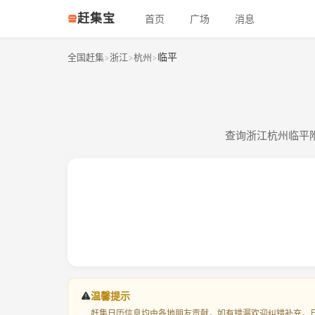
赶集宝
首页
广场
消息
临平
全国赶集
浙江
杭州
>
>
>
查询浙江杭州临平
温馨提示
赶集日历信息均由各地朋友贡献，如有错漏欢迎纠错补充，