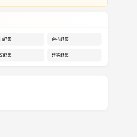
山赶集
余杭赶集
安赶集
建德赶集