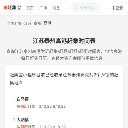
赶集宝
首页
广场
消息
未登录
高港
全国赶集
江苏
泰州
>
>
>
江苏泰州高港赶集时间表
查询江苏泰州高港附近赶集/赶场/赶圩/赶街时间表，包含高港
每日赶集日历、乡镇大集庙会摊位招商信息。
赶集宝小程序目前已经收录江苏泰州高港共2个乡镇的赶
集地点：
1.
白马镇
按
阳历
赶集：3,13,23,8,18,28
2.
大泗镇
按
阳历
赶集：3,13,23,8,18,28