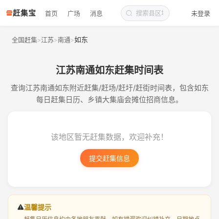
赶集宝
首页
广场
消息
未登录
如东
全国赶集
江苏
南通
>
>
>
江苏南通如东赶集时间表
查询江苏南通如东附近赶集/赶场/赶圩/赶街时间表，包含如东
每日赶集日历、乡镇大集庙会摊位招商信息。
该地区暂无赶集数据，欢迎补充！
提交赶集信息
温馨提示