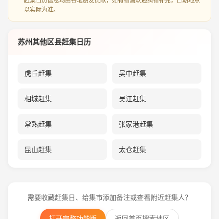
赶集日历信息均由各地朋友贡献，如有错漏欢迎纠错补充，日期地点
以实际为准。
苏州其他区县赶集日历
虎丘赶集
吴中赶集
相城赶集
吴江赶集
常熟赶集
张家港赶集
昆山赶集
太仓赶集
需要收藏赶集日、给集市添加备注或查看附近赶集人？
打开完整功能版
返回首页搜索地区