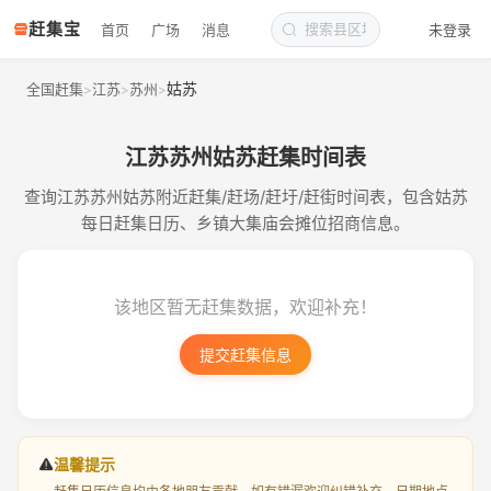
赶集宝
首页
广场
消息
未登录
姑苏
全国赶集
江苏
苏州
>
>
>
江苏苏州姑苏赶集时间表
查询江苏苏州姑苏附近赶集/赶场/赶圩/赶街时间表，包含姑苏
每日赶集日历、乡镇大集庙会摊位招商信息。
该地区暂无赶集数据，欢迎补充！
提交赶集信息
温馨提示