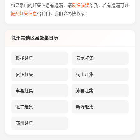
如果泉山的赶集信息有遗漏，请
反馈错误
给我，若有遗漏可以
提交赶集信息
给我们，我们会尽快收录！
徐州其他区县赶集日历
鼓楼赶集
云龙赶集
贾汪赶集
铜山赶集
丰县赶集
沛县赶集
睢宁赶集
新沂赶集
邳州赶集