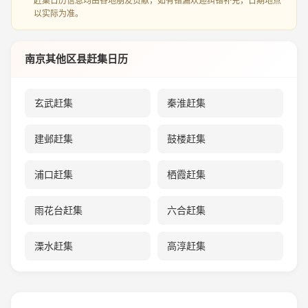
赶集日历信息均由各地朋友贡献，如有错漏欢迎纠错补充，日期地点
以实际为准。
南京其他区县赶集日历
玄武赶集
秦淮赶集
建邺赶集
鼓楼赶集
浦口赶集
栖霞赶集
雨花台赶集
六合赶集
溧水赶集
高淳赶集