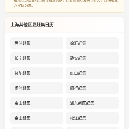
赶集日历信息均由各地朋友贡献，如有错漏欢迎纠错补充，日期地点
以实际为准。
上海其他区县赶集日历
黄浦赶集
徐汇赶集
长宁赶集
静安赶集
普陀赶集
虹口赶集
杨浦赶集
闵行赶集
宝山赶集
浦东新区赶集
金山赶集
松江赶集