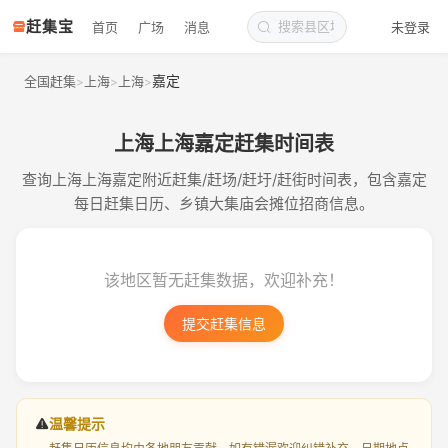
赶集宝
首页
广场
消息
未登录
嘉定
全国赶集
上海
上海
>
>
>
上海上海嘉定赶集时间表
查询上海上海嘉定附近赶集/赶场/赶圩/赶街时间表，包含嘉定
每日赶集日历、乡镇大集庙会摊位招商信息。
该地区暂无赶集数据，欢迎补充！
提交赶集信息
温馨提示