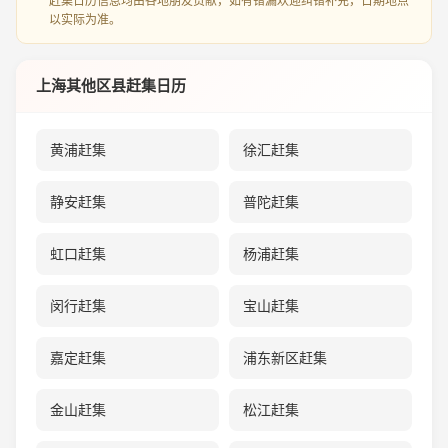
赶集日历信息均由各地朋友贡献，如有错漏欢迎纠错补充，日期地点
以实际为准。
上海其他区县赶集日历
黄浦赶集
徐汇赶集
静安赶集
普陀赶集
虹口赶集
杨浦赶集
闵行赶集
宝山赶集
嘉定赶集
浦东新区赶集
金山赶集
松江赶集