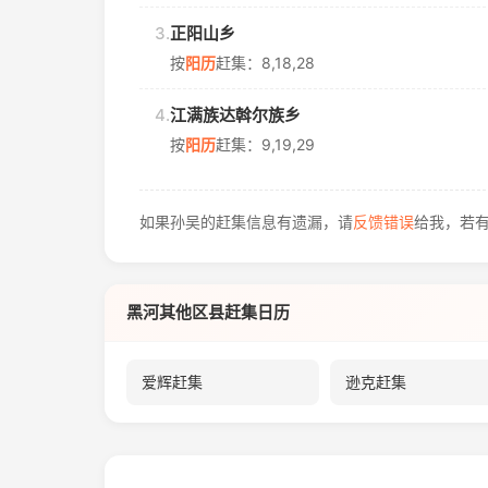
3.
正阳山乡
按
阳历
赶集：8,18,28
4.
江满族达斡尔族乡
按
阳历
赶集：9,19,29
如果孙吴的赶集信息有遗漏，请
反馈错误
给我，若
黑河其他区县赶集日历
爱辉赶集
逊克赶集