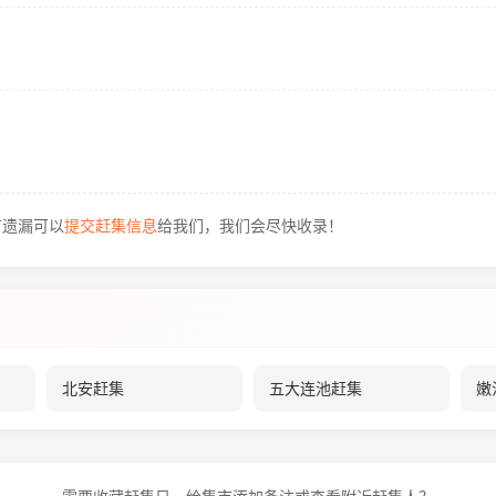
有遗漏可以
提交赶集信息
给我们，我们会尽快收录！
北安赶集
五大连池赶集
嫩