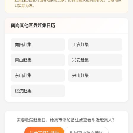
赶集日历信息均由各地朋友贡献，如有错漏欢迎纠错补充，日期地点
以实际为准。
鹤岗其他区县赶集日历
向阳赶集
工农赶集
南山赶集
兴安赶集
东山赶集
兴山赶集
绥滨赶集
需要收藏赶集日、给集市添加备注或查看附近赶集人？
打开完整功能版
返回首页搜索地区