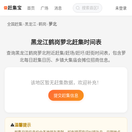
赶集宝
首页
广场
消息
未登录
萝北
全国赶集
黑龙江
鹤岗
>
>
>
黑龙江鹤岗萝北赶集时间表
查询黑龙江鹤岗萝北附近赶集/赶场/赶圩/赶街时间表，包含萝
北每日赶集日历、乡镇大集庙会摊位招商信息。
该地区暂无赶集数据，欢迎补充！
提交赶集信息
温馨提示