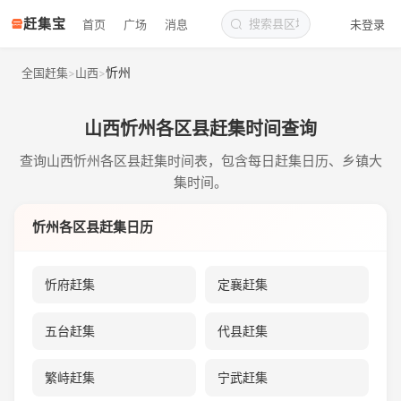
赶集宝
首页
广场
消息
未登录
忻州
全国赶集
山西
>
>
山西忻州各区县赶集时间查询
查询山西忻州各区县赶集时间表，包含每日赶集日历、乡镇大
集时间。
忻州各区县赶集日历
忻府赶集
定襄赶集
五台赶集
代县赶集
繁峙赶集
宁武赶集