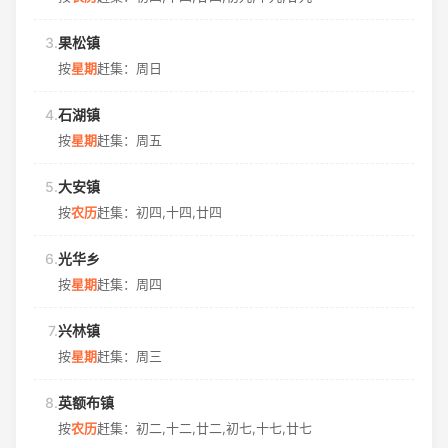
3.
果松镇
按
星期
赶集：周日
4.
石湖镇
按
星期
赶集：周五
5.
大安镇
按
农历
赶集：初四,十四,廿四
6.
光华乡
按
星期
赶集：周四
7.
兴林镇
按
星期
赶集：周三
8.
英额布镇
按
农历
赶集：初二,十二,廿二,初七,十七,廿七