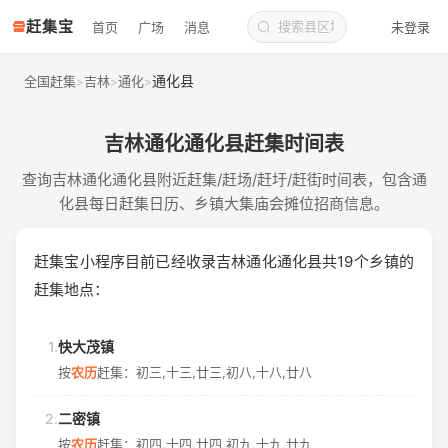
赶集宝
首页
广场
消息
未登录
通化县
全国赶集
吉林
通化
>
>
>
吉林通化通化县赶集时间表
查询吉林通化通化县附近赶集/赶场/赶圩/赶街时间表，包含通
化县每日赶集日历、乡镇大集庙会摊位招商信息。
赶集宝小程序目前已经收录吉林通化通化县共19个乡镇的
赶集地点：
1.
快大茂镇
按
农历
赶集：初三,十三,廿三,初八,十八,廿八
2.
二密镇
按
农历
赶集：初四,十四,廿四,初九,十九,廿九