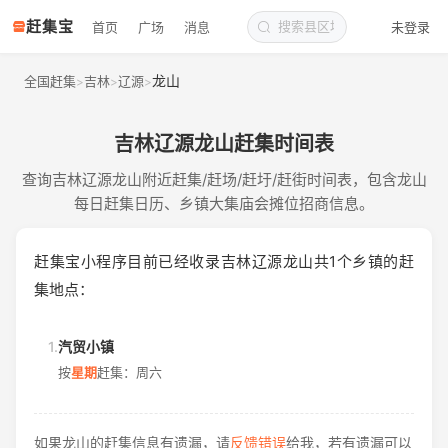
赶集宝
首页
广场
消息
未登录
龙山
全国赶集
吉林
辽源
>
>
>
吉林辽源龙山赶集时间表
查询吉林辽源龙山附近赶集/赶场/赶圩/赶街时间表，包含龙山
每日赶集日历、乡镇大集庙会摊位招商信息。
赶集宝小程序目前已经收录吉林辽源龙山共1个乡镇的赶
集地点：
1.
汽贸小镇
按
星期
赶集：周六
如果龙山的赶集信息有遗漏，请
反馈错误
给我，若有遗漏可以