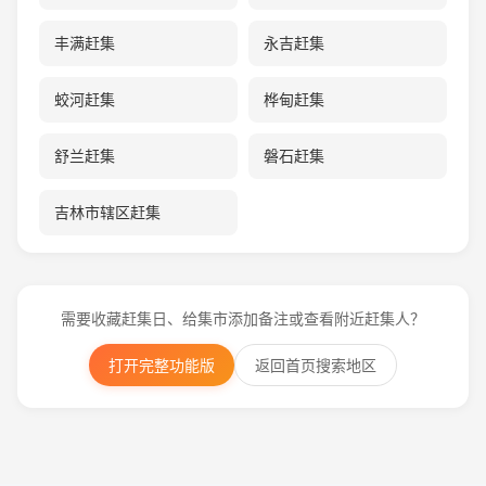
丰满赶集
永吉赶集
蛟河赶集
桦甸赶集
舒兰赶集
磐石赶集
吉林市辖区赶集
需要收藏赶集日、给集市添加备注或查看附近赶集人？
打开完整功能版
返回首页搜索地区